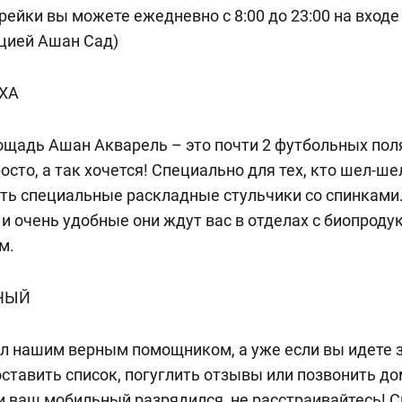
рейки вы можете ежедневно с 8:00 до 23:00 на входе
кцией Ашан Сад)
ХА
лощадь Ашан Акварель – это почти 2 футбольных пол
сто, а так хочется! Специально для тех, кто шел-шел
сть специальные раскладные стульчики со спинками.
е и очень удобные они ждут вас в отделах с биопроду
м.
НЫЙ
л нашим верным помощником, а уже если вы идете з
составить список, погуглить отзывы или позвонить до
ли ваш мобильный разрядился, не расстраивайтесь!