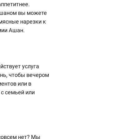
аппетитнее.
Ашаном вы можете
мясные нарезки к
мии Ашан.
йствует услуга
ень, чтобы вечером
иентов или в
 с семьей или
 совсем нет? Мы