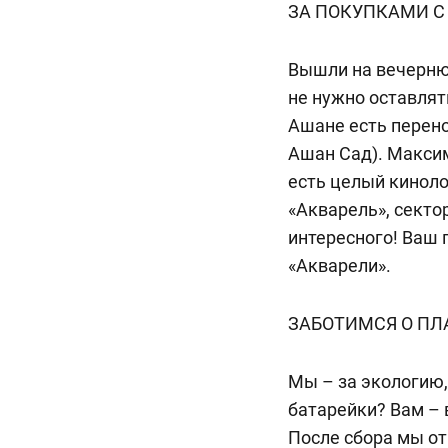
ЗА ПОКУПКАМИ С
Вышли на вечернюю
не нужно оставлят
Ашане есть перено
Ашан Сад). Макси
есть целый киноло
«Акварель», секто
интересного! Ваш 
«Акварели».
ЗАБОТИМСЯ О ПЛ
Мы – за экологию,
батарейки? Вам – 
После сбора мы о