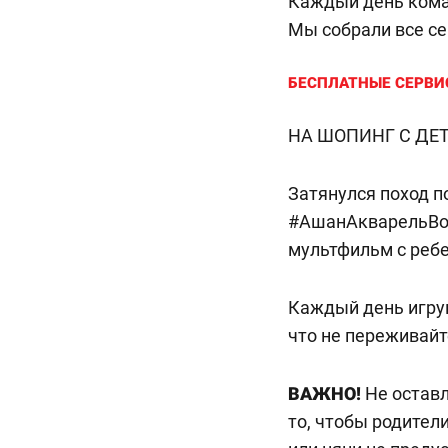
Каждый день кома
Мы собрали все се
БЕСПЛАТНЫЕ СЕРВИ
НА ШОПИНГ С ДЕ
Затянулся поход п
#АшанАкварельВол
мультфильм с ребе
Каждый день игру
что не переживайт
ВАЖНО!
Не оставл
то, чтобы родител