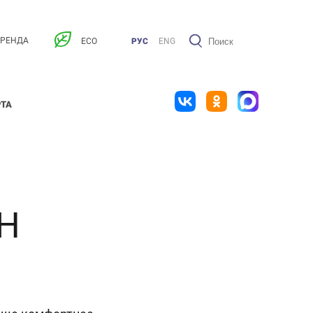
АРЕНДА
ECO
РУС
ENG
РТА
АН