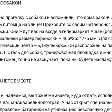
 СОБАКОЙ
 прогулку с собакой и вспомнили, что дома законч
ь питомца на улице! Приходите со своим четвероно
ски. Они ждут вас на входе в гипермаркет Ашан (ря
мальный размер переноски – 465*365*275 мм. Для с
гический центр – «Джульбарс». Он расположен на п
р Л. Отель для собак, тренировочная площадка и мно
питомец точно не заскучает, пока Вы будете наслаж
АНЕТЕ ВМЕСТЕ
 и, надеемся, вы тоже! Не знаете, куда отдать испо
в #АшанАкварельВолгоград. У нас открыт специаль
тправляем батарейки на утилизацию безопасную д