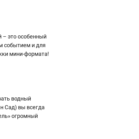
й – это особенный
м событием и для
жки мини-формата!
вать водный
н Сад) вы всегда
рель» огромный