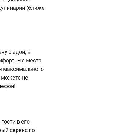
кулинарии (ближе
чу с едой, в
омфортные места
ля максимального
 можете не
лефон!
 гости в его
ный сервис по