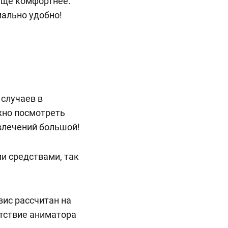
еще комфортнее.
мально удобно!
 случаев в
жно посмотреть
звлечений большой!
 средствами, так
вис рассчитан на
утствие аниматора