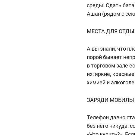
среды. Сдать бата
Ашан (рядом с се
МЕСТА ДЛЯ ОТДЫ
А вы знали, что п
порой бывает непро
в торговом зале е
их: яркие, красны
химией и алкоголе
ЗАРЯДИ МОБИЛЬ
Телефон давно ста
без него никуда: 
«Что купить?». Ес