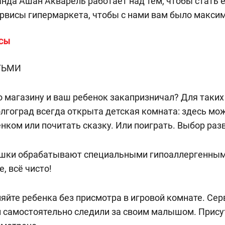
нда Ашан Акварель работает над тем, чтобы стать 
рвисы гипермаркета, чтобы с нами вам было макси
СЫ
ТЬМИ
о магазину и ваш ребенок закапризничал? Для таких
гоград всегда открыта детская комната: здесь мо
нком или почитать сказку. Или поиграть. Выбор ра
шки обрабатывают специальными гипоаллергенными
е, всё чисто!
яйте ребенка без присмотра в игровой комнате. Сер
и самостоятельно следили за своим малышом. Прис