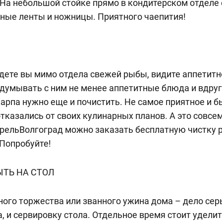
 На небольшой стойке прямо в кондитерском отделе 
ные ленты и ножницы. Приятного чаепития!
идете вы мимо отдела свежей рыбы, видите аппетитно
думывать с ним не менее аппетитные блюда и вдруг
карпа нужно еще и почистить. Не самое приятное и б
отказались от своих кулинарных планов. А это совсе
рельВолгоград можно заказать бесплатную чистку р
 Попробуйте!
ТЬ НА СТОЛ
ого торжества или званного ужина дома – дело сер
, и сервировку стола. Отдельное время стоит уделит