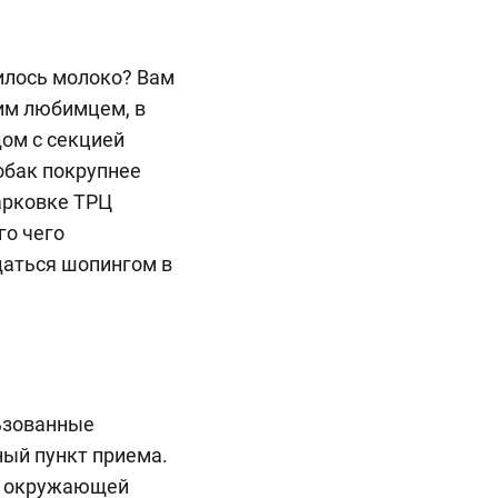
илось молоко? Вам
гим любимцем, в
дом с секцией
обак покрупнее
арковке ТРЦ
го чего
даться шопингом в
льзованные
ный пункт приема.
ля окружающей