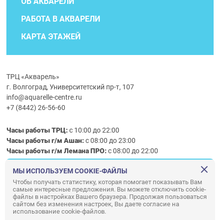
ОБ АКВАРЕЛИ
РАБОТА В АКВАРЕЛИ
КАРТА ЭТАЖЕЙ
ТРЦ «Акварель»
г. Волгоград, Университетский пр-т, 107
info@aquarelle-centre.ru
+7 (8442) 26-56-60
Часы работы ТРЦ:
с 10:00 до 22:00
Часы работы г/м Ашан:
с 08:00 до 23:00
Часы работы
г/м
Лемана ПРО
:
с 08:00 до 22:00
МЫ ИСПОЛЬЗУЕМ COOKIE-ФАЙЛЫ
Правила посещения ТРЦ «Акварель»
Чтобы получать статистику, которая помогает показывать Вам
самые интересные предложения. Вы можете отключить cookie-
ООО «АКВАРЕЛЬ»
файлы в настройках Вашего браузера. Продолжая пользоваться
© ООО «Акварель» 2010–2026. All right reserved.
сайтом без изменения настроек, Вы даете согласие на
использование cookie-файлов.
Дизайн концепция сайта —