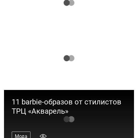
Подборка классных образов для школьников
Мода
Шопинг-шпаргалка к 1 сентября
Рассказываем, где купить всё самое
необходимое
Интересное
11 barbie-образов от стилистов
ТРЦ «Акварель»
Мода