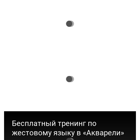
ТРЦ "Акварель" г. Волгоград присвоен
рейтинг "Платина"
Экология
Конкурс «Модель года» 2024
Участвуй в конкурсе и стань знаменитым!
Мода
Бесплатный тренинг по
жестовому языку в «Акварели»