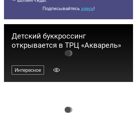
— шопинг-гиды.
Подписывайтесь
здесь
!
Детский буккроссинг
открывается в ТРЦ «Акварель»
Интересное
Итоги конкурса рисунков
«Космонавтики»!
Интересное