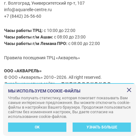
г. Волгоград, Университетский пр-т, 107
info@aquarelle-centre.ru
+7 (8442) 26-56-60
Часы работы ТРЦ:
с 10:00 до 22:00
Часы работы г/м Ашан:
с 08:00 до 23:00
Часы работы
г/м
Лемана ПРО
:
с 08:00 до 22:00
Правила посещения ТРЦ «Акварель»
ООО «АКВАРЕЛЬ»
© ООО «Акварель» 2010–2026. All right reserved.
Дизайн концепция сайта —
Адаптивный дизайн и программирование —
34
ВЕБ
МЫ ИСПОЛЬЗУЕМ COOKIE-ФАЙЛЫ
Чтобы получать статистику, которая помогает показывать Вам
самые интересные предложения. Вы можете отключить cookie-
файлы в настройках Вашего браузера. Продолжая пользоваться
сайтом без изменения настроек, Вы даете согласие на
использование cookie-файлов.
OK
УЗНАТЬ БОЛЬШЕ