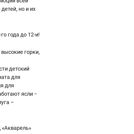
эмоций всей
детей, но и их
го года до 12-и!
 высокие горки,
сти детский
ната для
ия для
аботают ясли −
луга –
Ц «Акварель»