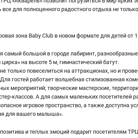
ТРЦ «Акварель» позволит погрузиться в мир ярких 
 все для полноценного радостного отдыха не только 
вая зона Baby Club в новом формате для детей от 1-
я самый большой в городе лабиринт, разнообразные
 цирка» на высоте 5 м, гимнастический батут.
 не только повеселиться на аттракционах, но и прове
Для гостей работает волшебная стилизованная ком
ых мероприятий; творческие мастерские, территор
тер-классов. А для самых маленьких посетителей р
опасное игровое пространство, а также доступна ус
ня для вашего малыша».
позитива и теплых эмоций подарит посетителям ТР