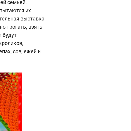
ей семьей.
 пытаются их
ательная выставка
о трогать, взять
л будут
кроликов,
епах, сов, ежей и