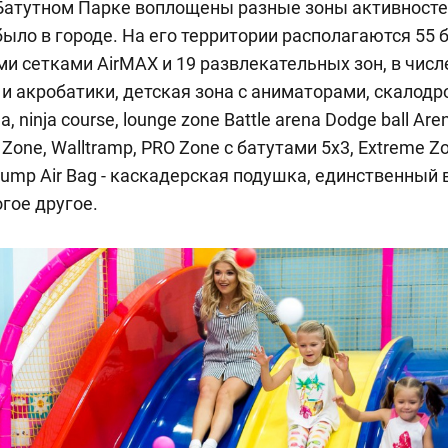
 Батутном Парке воплощены разные зоны активносте
было в городе. На его территории располагаются 55 б
 сетками AirMAX и 19 развлекательных зон, в числ
и акробатики, детская зона с аниматорами, скалодро
ninja course, lounge zone Battle arena Dodge ball Arena
 Zone, Walltramp, PRO Zone с батутами 5х3, Extreme Z
Jump Air Bag - каскадерская подушка, единственный в
огое другое.