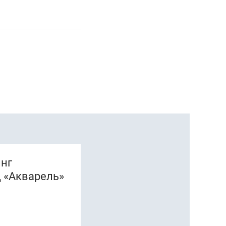
инг
 «Акварель»