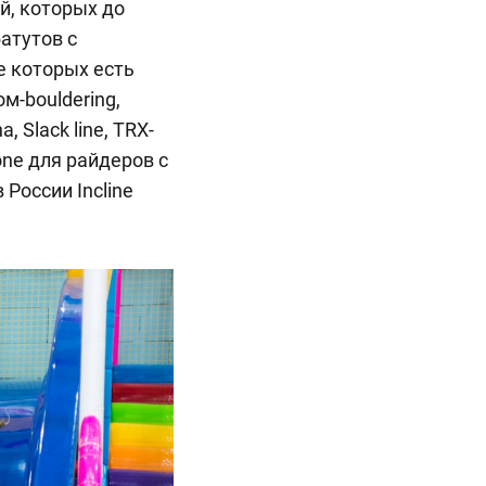
й, которых до
атутов с
е которых есть
м-bouldering,
, Slack line, TRX-
one для райдеров с
 России Incline