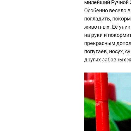
милейший Ручной З
Особенно весело в
погладить, покорм
животных. Её уник
на руки и покорми
прекрасным допол
попугаев, носух, с
других забавных 