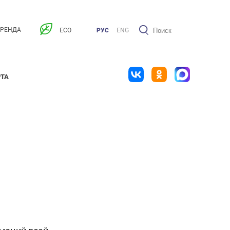
АРЕНДА
ECO
РУС
ENG
РТА