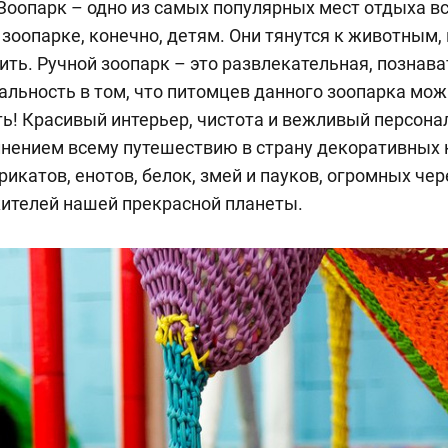
оопарк – одно из самых популярных мест отдыха вс
 зоопарке, конечно, детям. Они тянутся к животным,
ить. Ручной зоопарк – это развлекательная, познав
альность в том, что питомцев данного зоопарка можн
ть! Красивый интерьер, чистота и вежливый персона
нением всему путешествию в страну декоративных 
урикатов, енотов, белок, змей и пауков, огромных чер
жителей нашей прекрасной планеты.