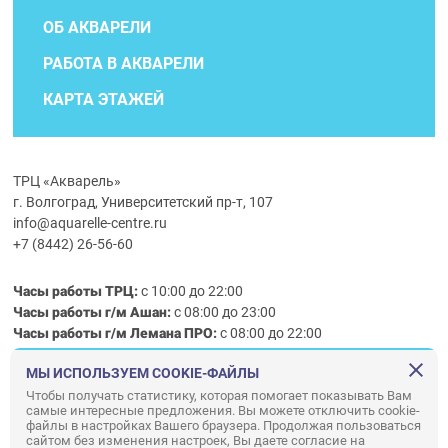
ОБ АКВАРЕЛИ
РАБОТА В АКВАРЕЛИ
КАРТА ЭТАЖЕЙ
ТРЦ «Акварель»
г. Волгоград, Университетский пр-т, 107
info@aquarelle-centre.ru
+7 (8442) 26-56-60
Часы работы ТРЦ:
с 10:00 до 22:00
Часы работы г/м Ашан:
с 08:00 до 23:00
Часы работы
г/м
Лемана ПРО
:
с 08:00 до 22:00
МЫ ИСПОЛЬЗУЕМ COOKIE-ФАЙЛЫ
Правила посещения ТРЦ «Акварель»
Чтобы получать статистику, которая помогает показывать Вам
самые интересные предложения. Вы можете отключить cookie-
ООО «АКВАРЕЛЬ»
файлы в настройках Вашего браузера. Продолжая пользоваться
сайтом без изменения настроек, Вы даете согласие на
© ООО «Акварель» 2010–2026. All right reserved.