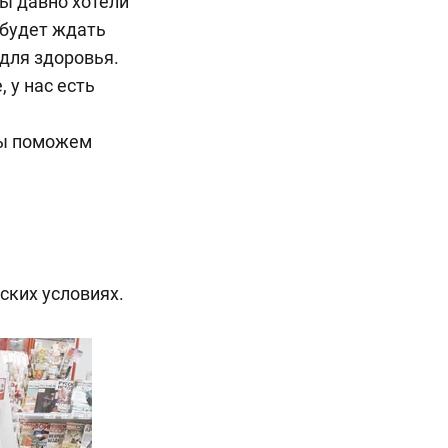
вы давно хотели
 будет ждать
 для здоровья.
 у нас есть
мы поможем
ских условиях.