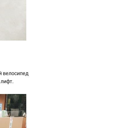
й велосипед
 лифт.