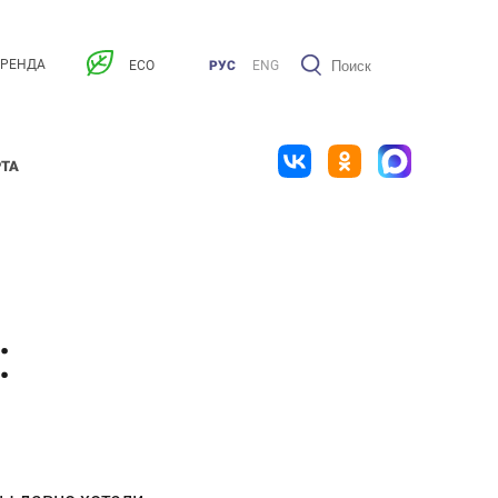
АРЕНДА
ECO
РУС
ENG
РТА
: