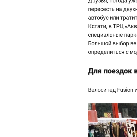
Друзья, погода уж
пересесть на двух
автобус или трати
Кстати, в ТРЦ «Ак
специальные парко
Большой выбор ве
определиться с м
Для поездок 
Велосипед Fusion 