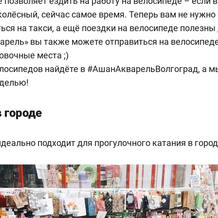
е позволяет ездить на работу на велосипеде – если 
колёсный, сейчас самое время. Теперь вам не нужно
ться на такси, а ещё поездки на велосипеде полезны
варель» вы также можете отправиться на велосипеде,
вочные места ;)
лосипедов найдёте в #АшанАкварельВолгоград, а 
оделью!
в городе
идеально подходит для прогулочного катания в город