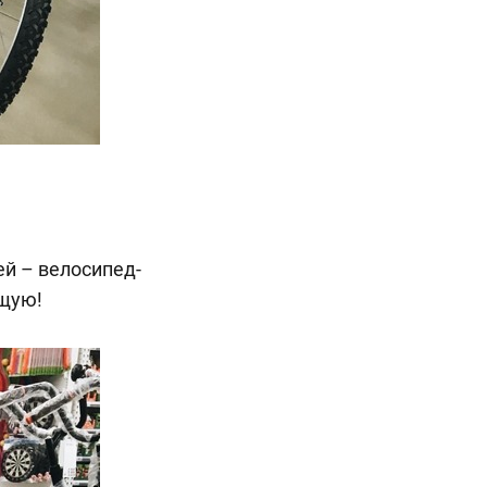
й – велосипед-
ящую!