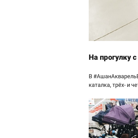
На прогулку 
В #АшанАкварельВ
каталка, трёх- и 