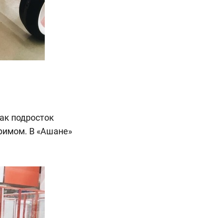
как подросток
тримом. В «Ашане»