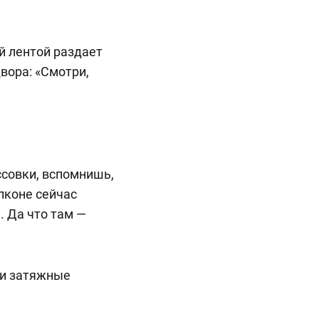
й лентой раздает
двора: «Смотри,
ссовки, вспомнишь,
алконе сейчас
. Да что там —
е и затяжные