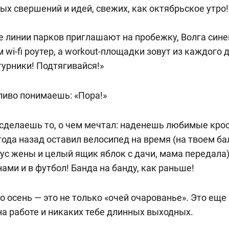
ых свершений и идей, свежих, как октябрьское утро!
 линии парков приглашают на пробежку, Волга сине
 wi-fi роутер, а workout-площадки зовут из каждого 
турники! Подтягивайся!»
тливо понимаешь: «Пора!»
сделаешь то, о чем мечтал: наденешь любимые кро
 года назад оставил велосипед на время (на твоем б
ус жены и целый ящик яблок с дачи, мама передала)
ами и в футбол! Банда на банду, как раньше!
но осень — это не только «очей очарованье». Это ещ
а работе и никаких тебе длинных выходных.