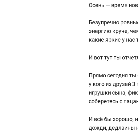
Осень — время нов
Безупречно ровные
энергию круче, чем
какие яркие у нас 
И вот тут ты отче
Прямо сегодня ты 
у кого из друзей 3
игрушки сына, фик
соберетесь с пацан
И всё бы хорошо, 
дожди, дедлайны н