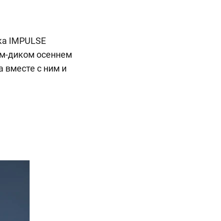
рка IMPULSE
ом-диком осеннем
а вместе с ним и