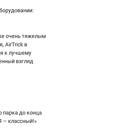
оборудовании:
аже очень тяжелым
 AirTrick в
ся к лучшему
енный взгляд
о парка до конца
Я — классный!»