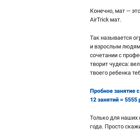
Конечно, мат — это
AirTrick мат.
Так называется о
и взрослым людям 
сочетании с проф
творит чудеса: ве
твоего ребенка те
Пробное занятие с
12 занятий = 5555 
Только для наших 
года. Просто скаж