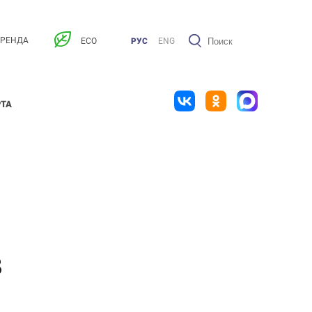
АРЕНДА
ECO
РУС
ENG
РТА
в