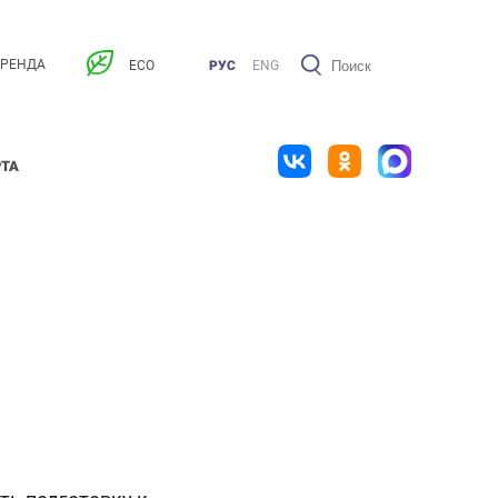
АРЕНДА
ECO
РУС
ENG
РТА