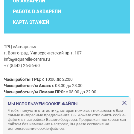
ОБ АКВАРЕЛИ
РАБОТА В АКВАРЕЛИ
КАРТА ЭТАЖЕЙ
ТРЦ «Акварель»
г. Волгоград, Университетский пр-т, 107
info@aquarelle-centre.ru
+7 (8442) 26-56-60
Часы работы ТРЦ:
с 10:00 до 22:00
Часы работы г/м Ашан:
с 08:00 до 23:00
Часы работы
г/м
Лемана ПРО
:
с 08:00 до 22:00
МЫ ИСПОЛЬЗУЕМ COOKIE-ФАЙЛЫ
Правила посещения ТРЦ «Акварель»
Чтобы получать статистику, которая помогает показывать Вам
самые интересные предложения. Вы можете отключить cookie-
ООО «АКВАРЕЛЬ»
файлы в настройках Вашего браузера. Продолжая пользоваться
сайтом без изменения настроек, Вы даете согласие на
© ООО «Акварель» 2010–2026. All right reserved.
использование cookie-файлов.
Дизайн концепция сайта —