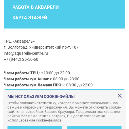
РАБОТА В АКВАРЕЛИ
КАРТА ЭТАЖЕЙ
ТРЦ «Акварель»
г. Волгоград, Университетский пр-т, 107
info@aquarelle-centre.ru
+7 (8442) 26-56-60
Часы работы ТРЦ:
с 10:00 до 22:00
Часы работы г/м Ашан:
с 08:00 до 23:00
Часы работы
г/м
Лемана ПРО
:
с 08:00 до 22:00
МЫ ИСПОЛЬЗУЕМ COOKIE-ФАЙЛЫ
Правила посещения ТРЦ «Акварель»
Чтобы получать статистику, которая помогает показывать Вам
самые интересные предложения. Вы можете отключить cookie-
ООО «АКВАРЕЛЬ»
файлы в настройках Вашего браузера. Продолжая пользоваться
© ООО «Акварель» 2010–2026. All right reserved.
сайтом без изменения настроек, Вы даете согласие на
использование cookie-файлов.
Дизайн концепция сайта —
Адаптивный дизайн и программирование —
34
ВЕБ