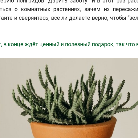
рию лонгридов “Дарить заботу” и в этот раз рас
ться о комнатных растениях, зачем их пересаж
тайте и сверяйтесь, всё ли делаете верно, чтобы “зе
т, в конце ждёт ценный и полезный подарок, так что 