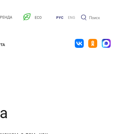
АРЕНДА
ECO
РУС
ENG
РТА
а