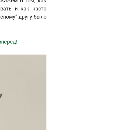
скажем о том, как
ивать и как часто
лёному” другу было
вперед!