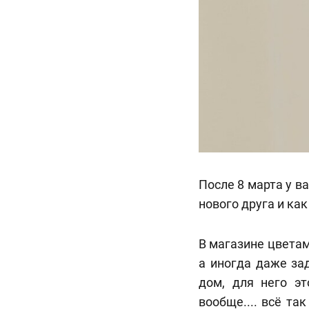
После 8 марта у в
нового друга и как
В магазине цветам
а иногда даже за
дом, для него э
вообще.... всё та