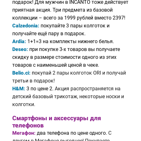
подарок! Для мужчин в INCANTO тоже действует
приятная акция. Три предмета из базовой
коллекции – всего за 1999 рублей вместо 2397!
Calzedonia:
п
окупайте 3 пары колготок и
получайте ещё пару в подарок.
Ardia:
1+1=3
на комплекты нижнего белья.
Deseo:
п
ри покупке 3-х товаров вы получаете
скидку в размере стоимости одного из этих
товаров с наименьшей ценой в чеке.
Belio.ci:
п
окупай 2 пары колготок ORI и получай
третьи в подарок!
H&M:
3 по цене 2.
Акция распространяется на
детский базовый трикотаж, некоторые носки и
колготки.
Смартфоны и аксессуары для
телефонов
Мегафон:
два телефона по цене одного.
С
другом в Мегафоне выгоднее! Покупаете