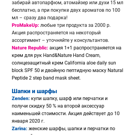
забирай автопарфюм, атомайзер или духи 15 мл
бесплатно, а при покупке двух ароматов по 100
мл – сразу два подарка!
ProMakeUp:
л
юбые три продукта за 2000 р.
Акция распространяется на некоторый
ассортимент – уточняйте у консультантов.
Nature Republic:
а
кция 1+1 распространяется на
крем для рук Hand&Nature Hand Cream,
солнцезащитный крем California aloe daily sun
block SPF 50 и двойную пептидную маску Natural
Peptide 2 step band mask sheet.
Шапки и шарфы
Zenden:
к
упи шапку, шарф или перчатки и
получи скидку 50 % на второй аксессуар
наименьшей стоимости. Акция действует до 10
января 2020 г.
Zarina:
ж
енские шарфы, шапки и перчатки по