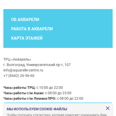
ОБ АКВАРЕЛИ
РАБОТА В АКВАРЕЛИ
КАРТА ЭТАЖЕЙ
ТРЦ «Акварель»
г. Волгоград, Университетский пр-т, 107
info@aquarelle-centre.ru
+7 (8442) 26-56-60
Часы работы ТРЦ:
с 10:00 до 22:00
Часы работы г/м Ашан:
с 08:00 до 23:00
Часы работы
г/м
Лемана ПРО
:
с 08:00 до 22:00
МЫ ИСПОЛЬЗУЕМ COOKIE-ФАЙЛЫ
Правила посещения ТРЦ «Акварель»
Чтобы получать статистику, которая помогает показывать Вам