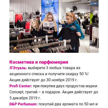
Косметика и парфюмерия
Л’Этуаль:
в
ыберите 3 любых товара из
акционного списка и получите скидку 50 %!
Акция действует до 30 ноября 2019 г.
Profi Center:
п
ри покупке д
вух продуктов марки
Concept, третий – в подарок. Акция действует до
5 декабря 2019 г.
D&P Perfumum:
покупай два аромата по 50 мл и