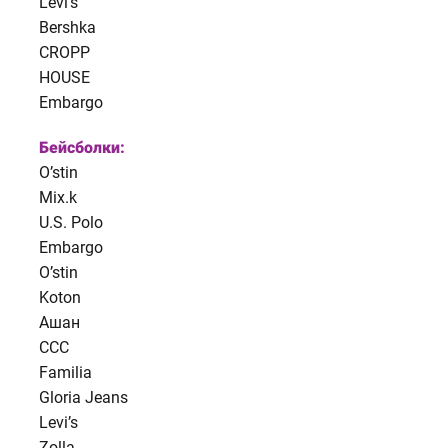
Levi’s
Bershka
CROPP
HOUSE
Embargo
Бейсболки:
O’stin
Mix.k
U.S. Polo
Embargo
O’stin
Koton
Ашан
CCC
Familia
Gloria Jeans
Levi’s
Zolla