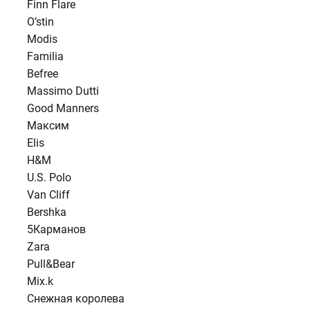
Finn Flare
O’stin
Modis
Familia
Befree
Massimo Dutti
Good Manners
Максим
Elis
H&M
U.S. Polo
Van Cliff
Bershka
5Карманов
Zara
Pull&Bear
Mix.k
Снежная королева