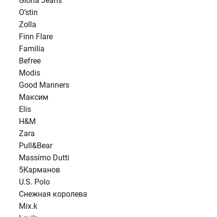
Gloria Jeans
O’stin
Zolla
Finn Flare
Familia
Befree
Modis
Good Manners
Максим
Elis
H&M
Zara
Pull&Bear
Massimo Dutti
5Карманов
U.S. Polo
Снежная королева
Mix.k