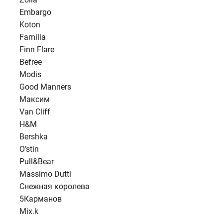
Embargo
Koton
Familia
Finn Flare
Befree
Modis
Good Manners
Максим
Van Cliff
H&M
Bershka
O’stin
Pull&Bear
Massimo Dutti
Снежная королева
5Карманов
Mix.k