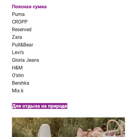
Поясная сумка
Puma
CROPP
Reserved
Zara
Pull&Bear
Levi’s
Gloria Jeans
H&M
O’stin
Bershka
Mix.k
Для отдыха на природе