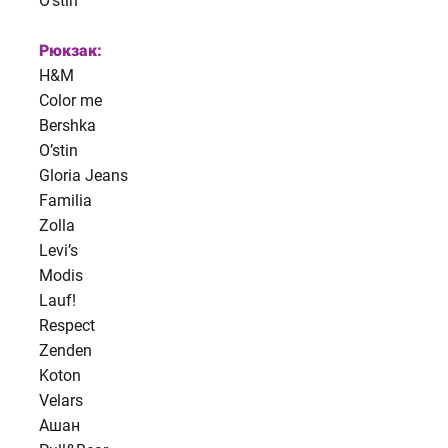
O’stin
Рюкзак:
H&M
Color me
Bershka
O’stin
Gloria Jeans
Familia
Zolla
Levi’s
Modis
Lauf!
Respect
Zenden
Koton
Velars
Ашан