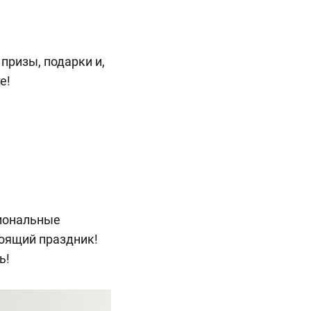
призы, подарки и,
те!
сиональные
тоящий праздник!
ь!