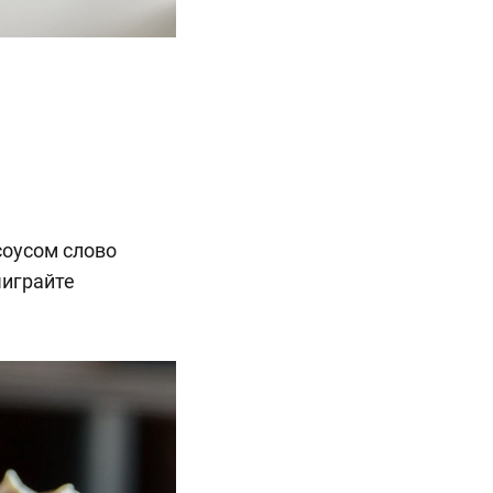
 соусом слово
ыиграйте