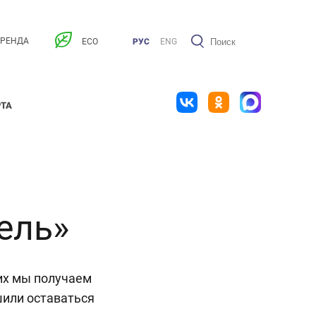
АРЕНДА
ECO
РУС
ENG
РТА
ель»
их мы получаем
шили оставаться