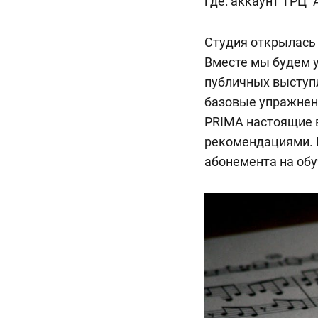
где:
аккаунт ТРЦ “
Студия открылась 
Вместе мы будем у
публичных выступл
базовые упражнени
PRIMA настоящие 
рекомендациями. И
абонемента на обу