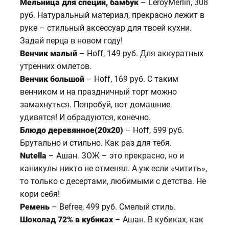
Мельница для специй, бамбук
– LeroyMerlin, 308
руб. Натуральный материал, прекрасно лежит в
руке – стильный аксессуар для твоей кухни.
Задай перца в новом году!
Венчик малый
– Hoff, 149 руб. Для аккуратных
утренних омлетов.
Венчик большой
– Hoff, 169 руб. С таким
венчиком и на праздничный торт можно
замахнуться. Попробуй, вот домашние
удивятся! И обрадуются, конечно.
Блюдо деревянное(20х20)
– Hoff, 599 руб.
Брутально и стильно. Как раз для тебя.
Nutella
– Ашан. ЗОЖ – это прекрасно, но и
каникулы никто не отменял. А уж если «читить»,
то только с десертами, любимыми с детства. Не
кори себя!
Ремень
– Befree, 499 руб. Смелый стиль.
Шоколад 72% в кубиках
– Ашан. В кубиках, как