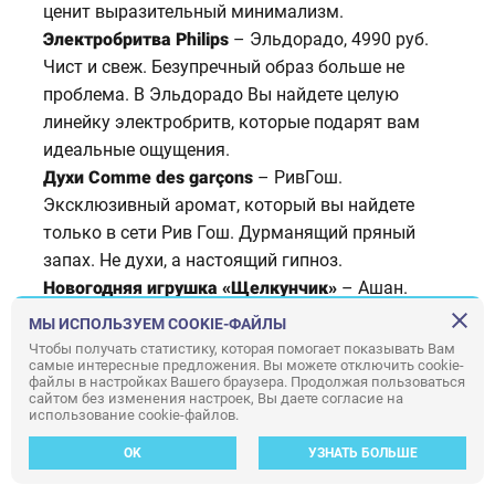
ценит выразительный минимализм.
Электробритва Philips
– Эльдорадо, 4990 руб.
Чист и свеж. Безупречный образ больше не
проблема. В Эльдорадо Вы найдете целую
линейку электробритв, которые подарят вам
идеальные ощущения.
Духи Comme des garçons
– РивГош.
Эксклюзивный аромат, который вы найдете
только в сети Рив Гош. Дурманящий пряный
запах. Не духи, а настоящий гипноз.
Новогодняя игрушка «Щелкунчик»
– Ашан.
Французская коллекция елочных игрушек –
МЫ ИСПОЛЬЗУЕМ COOKIE-ФАЙЛЫ
вариации на тему волшебных сказок. Почему бы
Чтобы получать статистику, которая помогает показывать Вам
самые интересные предложения. Вы можете отключить cookie-
не поверить в одну из них?
файлы в настройках Вашего браузера. Продолжая пользоваться
Часы
– Askent. Самое время выбирать подарки
сайтом без изменения настроек, Вы даете согласие на
использование cookie-файлов.
для тех, кто дорого. Согласны?
OK
УЗНАТЬ БОЛЬШЕ
Фея волшебного леса