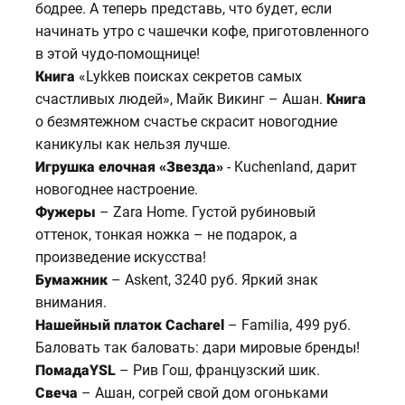
бодрее. А теперь представь, что будет, если
начинать утро с чашечки кофе, приготовленного
в этой чудо-помощнице!
Книга
«Lykkeв поисках секретов самых
счастливых людей», Майк Викинг – Ашан.
Книга
о безмятежном счастье скрасит новогодние
каникулы как нельзя лучше.
Игрушка елочная «Звезда»
- Kuchenland, дарит
новогоднее настроение.
Фужеры
– Zara Home. Густой рубиновый
оттенок, тонкая ножка – не подарок, а
произведение искусства!
Бумажник
– Askent, 3240 руб. Яркий знак
внимания.
Нашейный платок Cacharel
– Familia, 499 руб.
Баловать так баловать: дари мировые бренды!
ПомадаYSL
– Рив Гош, французский шик.
Свеча
– Ашан, согрей свой дом огоньками