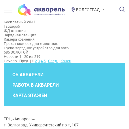
ВОЛГОГРАД
Бесплатный Wi-Fi
Гардероб
ЖД станция
Зарядная станция
Камера хранения
Прокат колясок для животных
Пуско-зарядное устройство для авто
585 ЗОЛОТОЙ
Новости 1 - 20 из 219
Начало | Пред. |
1
2
3
4
5
|
След.
|
Конец
ОБ АКВАРЕЛИ
РАБОТА В АКВАРЕЛИ
КАРТА ЭТАЖЕЙ
ТРЦ «Акварель»
г. Волгоград, Университетский пр-т, 107