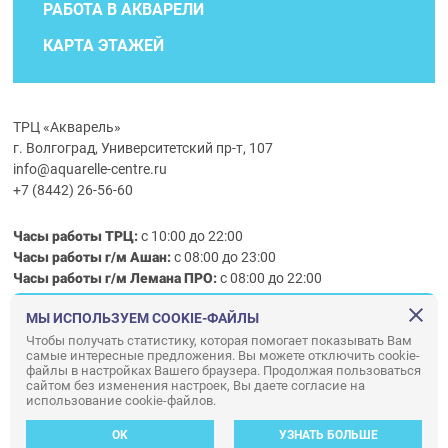
РАБОТА В АКВАРЕЛИ
КАРТА ЭТАЖЕЙ
ТРЦ «Акварель»
г. Волгоград, Университетский пр-т, 107
info@aquarelle-centre.ru
+7 (8442) 26-56-60
Часы работы ТРЦ:
с 10:00 до 22:00
Часы работы г/м Ашан:
с 08:00 до 23:00
Часы работы
г/м
Лемана ПРО
:
с 08:00 до 22:00
МЫ ИСПОЛЬЗУЕМ COOKIE-ФАЙЛЫ
Правила посещения ТРЦ «Акварель»
Чтобы получать статистику, которая помогает показывать Вам
самые интересные предложения. Вы можете отключить cookie-
ООО «АКВАРЕЛЬ»
файлы в настройках Вашего браузера. Продолжая пользоваться
сайтом без изменения настроек, Вы даете согласие на
© ООО «Акварель» 2010–2026. All right reserved.
использование cookie-файлов.
Дизайн концепция сайта —
Адаптивный дизайн и программирование —
34
ВЕБ
OK
УЗНАТЬ БОЛЬШЕ