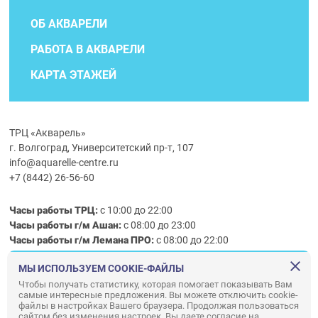
ОБ АКВАРЕЛИ
РАБОТА В АКВАРЕЛИ
КАРТА ЭТАЖЕЙ
ТРЦ «Акварель»
г. Волгоград, Университетский пр-т, 107
info@aquarelle-centre.ru
+7 (8442) 26-56-60
Часы работы ТРЦ:
с 10:00 до 22:00
Часы работы г/м Ашан:
с 08:00 до 23:00
Часы работы
г/м
Лемана ПРО
:
с 08:00 до 22:00
МЫ ИСПОЛЬЗУЕМ COOKIE-ФАЙЛЫ
Правила посещения ТРЦ «Акварель»
Чтобы получать статистику, которая помогает показывать Вам
самые интересные предложения. Вы можете отключить cookie-
ООО «АКВАРЕЛЬ»
файлы в настройках Вашего браузера. Продолжая пользоваться
сайтом без изменения настроек, Вы даете согласие на
© ООО «Акварель» 2010–2026. All right reserved.