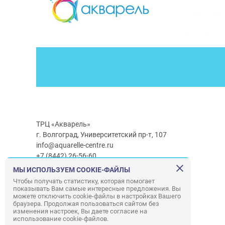
ТРЦ «Акварель»
г. Волгоград, Университетский пр-т, 107
info@aquarelle-centre.ru
+7 (8442) 26-56-60
МЫ ИСПОЛЬЗУЕМ COOKIE-ФАЙЛЫ
Часы работы ТРЦ:
с 10:00 до 22:00
Чтобы получать статистику, которая помогает
показывать Вам самые интересные предложения. Вы
Часы работы г/м Ашан:
с 08:00 до 23:00
можете отключить cookie-файлы в настройках Вашего
Часы работы
г/м
Лемана ПРО
:
с 08:00 до 22:00
браузера. Продолжая пользоваться сайтом без
изменения настроек, Вы даете согласие на
использование cookie-файлов.
Правила посещения ТРЦ «Акварель»