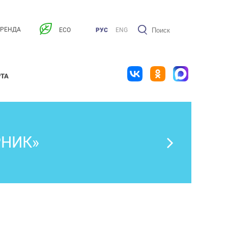
АРЕНДА
ECO
РУС
ENG
РТА
РНИК»