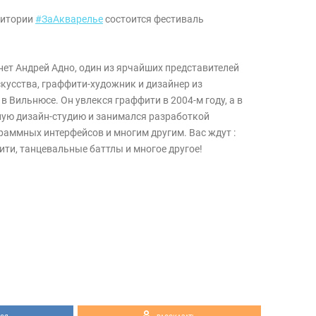
рритории
#ЗаАкварелье
состоится фестиваль
нет Андрей Адно, один из ярчайших представителей
скусства, граффити-художник и дизайнер из
 Вильнюсе. Он увлекся граффити в 2004-м году, а в
ную дизайн-студию и занимался разработкой
раммных интерфейсов и многим другим. Вас ждут :
ити, танцевальные баттлы и многое другое!