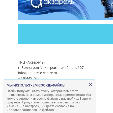
ТРЦ «Акварель»
г. Волгоград, Университетский пр-т, 107
info@aquarelle-centre.ru
+7 (8442) 26-56-60
МЫ ИСПОЛЬЗУЕМ COOKIE-ФАЙЛЫ
Часы работы ТРЦ:
с 10:00 до 22:00
Чтобы получать статистику, которая помогает
показывать Вам самые интересные предложения. Вы
Часы работы г/м Ашан:
с 08:00 до 23:00
можете отключить cookie-файлы в настройках Вашего
Часы работы
г/м
Лемана ПРО
:
с 08:00 до 22:00
браузера. Продолжая пользоваться сайтом без
изменения настроек, Вы даете согласие на
использование cookie-файлов.
Правила посещения ТРЦ «Акварель»