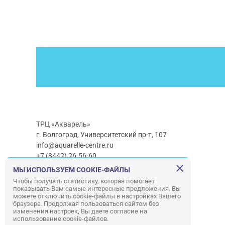
ТРЦ «Акварель»
г. Волгоград, Университетский пр-т, 107
info@aquarelle-centre.ru
+7 (8442) 26-56-60
МЫ ИСПОЛЬЗУЕМ COOKIE-ФАЙЛЫ
Часы работы ТРЦ:
с 10:00 до 22:00
Чтобы получать статистику, которая помогает
показывать Вам самые интересные предложения. Вы
Часы работы г/м Ашан:
с 08:00 до 23:00
можете отключить cookie-файлы в настройках Вашего
Часы работы
г/м
Лемана ПРО
:
с 08:00 до 22:00
браузера. Продолжая пользоваться сайтом без
изменения настроек, Вы даете согласие на
использование cookie-файлов.
Правила посещения ТРЦ «Акварель»