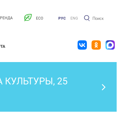
АРЕНДА
ECO
РУС
ENG
РТА
 КУЛЬТУРЫ, 25