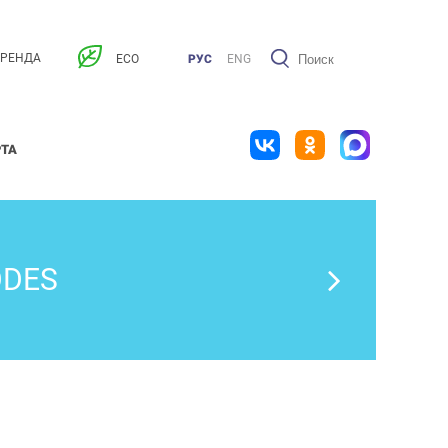
АРЕНДА
ECO
РУС
ENG
РТА
ODES