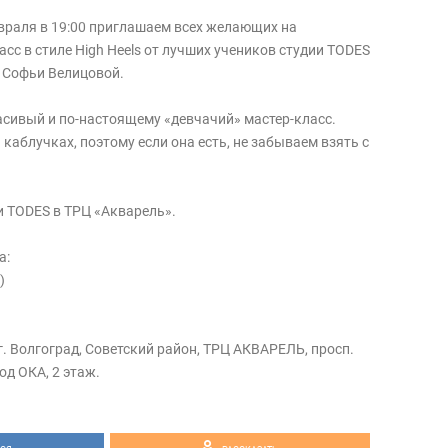
евраля в 19:00 приглашаем всех желающих на
с в стиле High Heels от лучших учеников студии TODES
и Софьи Велицовой.
асивый и по-настоящему «девчачий» мастер-класс.
 каблучках, поэтому если она есть, не забываем взять с
и TODES в ТРЦ «Акварель».
а:
)
г. Волгоград, Советский район, ТРЦ АКВАРЕЛЬ, просп.
од ОКА, 2 этаж.