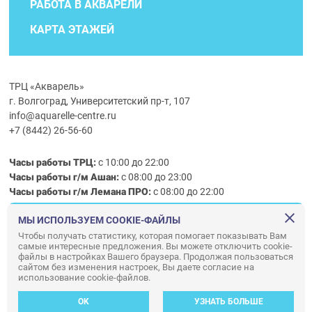
РАБОТА В АКВАРЕЛИ
КАРТА ЭТАЖЕЙ
ТРЦ «Акварель»
г. Волгоград, Университетский пр-т, 107
info@aquarelle-centre.ru
+7 (8442) 26-56-60
Часы работы ТРЦ:
с 10:00 до 22:00
Часы работы г/м Ашан:
с 08:00 до 23:00
Часы работы
г/м
Лемана ПРО
:
с 08:00 до 22:00
МЫ ИСПОЛЬЗУЕМ COOKIE-ФАЙЛЫ
Правила посещения ТРЦ «Акварель»
Чтобы получать статистику, которая помогает показывать Вам
самые интересные предложения. Вы можете отключить cookie-
ООО «АКВАРЕЛЬ»
файлы в настройках Вашего браузера. Продолжая пользоваться
© ООО «Акварель» 2010–2026. All right reserved.
сайтом без изменения настроек, Вы даете согласие на
использование cookie-файлов.
Дизайн концепция сайта —
Адаптивный дизайн и программирование —
34
ВЕБ
OK
УЗНАТЬ БОЛЬШЕ