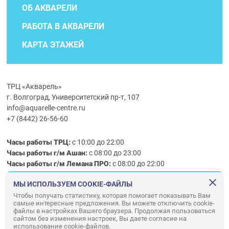
ОБ АКВАРЕЛИ
РАБОТА В АКВАРЕЛИ
КАРТА ЭТАЖЕЙ
ТРЦ «Акварель»
г. Волгоград, Университетский пр-т, 107
info@aquarelle-centre.ru
+7 (8442) 26-56-60
Часы работы ТРЦ:
с 10:00 до 22:00
Часы работы г/м Ашан:
с 08:00 до 23:00
Часы работы
г/м
Лемана ПРО
:
с 08:00 до 22:00
МЫ ИСПОЛЬЗУЕМ COOKIE-ФАЙЛЫ
Правила посещения ТРЦ «Акварель»
Чтобы получать статистику, которая помогает показывать Вам
самые интересные предложения. Вы можете отключить cookie-
ООО «АКВАРЕЛЬ»
файлы в настройках Вашего браузера. Продолжая пользоваться
сайтом без изменения настроек, Вы даете согласие на
© ООО «Акварель» 2010–2026. All right reserved.
использование cookie-файлов.