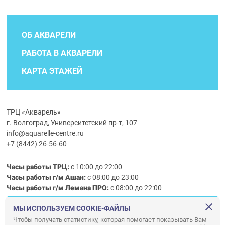
ОБ АКВАРЕЛИ
РАБОТА В АКВАРЕЛИ
КАРТА ЭТАЖЕЙ
ТРЦ «Акварель»
г. Волгоград, Университетский пр-т, 107
info@aquarelle-centre.ru
+7 (8442) 26-56-60
Часы работы ТРЦ:
с 10:00 до 22:00
Часы работы г/м Ашан:
с 08:00 до 23:00
Часы работы
г/м
Лемана ПРО
:
с 08:00 до 22:00
МЫ ИСПОЛЬЗУЕМ COOKIE-ФАЙЛЫ
Правила посещения ТРЦ «Акварель»
Чтобы получать статистику, которая помогает показывать Вам