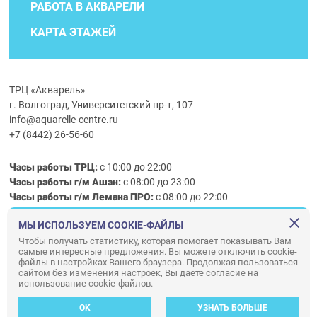
РАБОТА В АКВАРЕЛИ
КАРТА ЭТАЖЕЙ
ТРЦ «Акварель»
г. Волгоград, Университетский пр-т, 107
info@aquarelle-centre.ru
+7 (8442) 26-56-60
Часы работы ТРЦ:
с 10:00 до 22:00
Часы работы г/м Ашан:
с 08:00 до 23:00
Часы работы
г/м
Лемана ПРО
:
с 08:00 до 22:00
МЫ ИСПОЛЬЗУЕМ COOKIE-ФАЙЛЫ
Правила посещения ТРЦ «Акварель»
Чтобы получать статистику, которая помогает показывать Вам
самые интересные предложения. Вы можете отключить cookie-
ООО «АКВАРЕЛЬ»
файлы в настройках Вашего браузера. Продолжая пользоваться
сайтом без изменения настроек, Вы даете согласие на
© ООО «Акварель» 2010–2026. All right reserved.
использование cookie-файлов.
Дизайн концепция сайта —
Адаптивный дизайн и программирование —
34
ВЕБ
OK
УЗНАТЬ БОЛЬШЕ