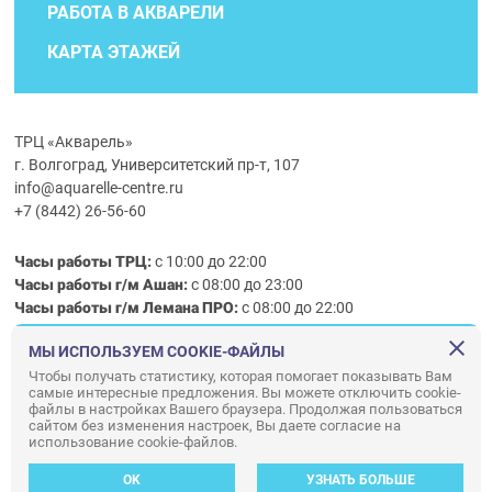
РАБОТА В АКВАРЕЛИ
КАРТА ЭТАЖЕЙ
ТРЦ «Акварель»
г. Волгоград, Университетский пр-т, 107
info@aquarelle-centre.ru
+7 (8442) 26-56-60
Часы работы ТРЦ:
с 10:00 до 22:00
Часы работы г/м Ашан:
с 08:00 до 23:00
Часы работы
г/м
Лемана ПРО
:
с 08:00 до 22:00
МЫ ИСПОЛЬЗУЕМ COOKIE-ФАЙЛЫ
Правила посещения ТРЦ «Акварель»
Чтобы получать статистику, которая помогает показывать Вам
самые интересные предложения. Вы можете отключить cookie-
ООО «АКВАРЕЛЬ»
файлы в настройках Вашего браузера. Продолжая пользоваться
сайтом без изменения настроек, Вы даете согласие на
© ООО «Акварель» 2010–2026. All right reserved.
использование cookie-файлов.
Дизайн концепция сайта —
Адаптивный дизайн и программирование —
34
ВЕБ
OK
УЗНАТЬ БОЛЬШЕ