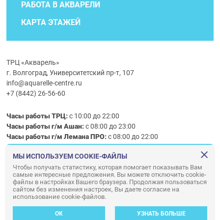
РАБОТА В АКВАРЕЛИ
КАРТА ЭТАЖЕЙ
ТРЦ «Акварель»
г. Волгоград, Университетский пр-т, 107
info@aquarelle-centre.ru
+7 (8442) 26-56-60
Часы работы ТРЦ:
с 10:00 до 22:00
Часы работы г/м Ашан:
с 08:00 до 23:00
Часы работы
г/м
Лемана ПРО
:
с 08:00 до 22:00
МЫ ИСПОЛЬЗУЕМ COOKIE-ФАЙЛЫ
Правила посещения ТРЦ «Акварель»
Чтобы получать статистику, которая помогает показывать Вам
самые интересные предложения. Вы можете отключить cookie-
ООО «АКВАРЕЛЬ»
файлы в настройках Вашего браузера. Продолжая пользоваться
сайтом без изменения настроек, Вы даете согласие на
© ООО «Акварель» 2010–2026. All right reserved.
использование cookie-файлов.
Дизайн концепция сайта —
Адаптивный дизайн и программирование —
34
ВЕБ
OK
УЗНАТЬ БОЛЬШЕ