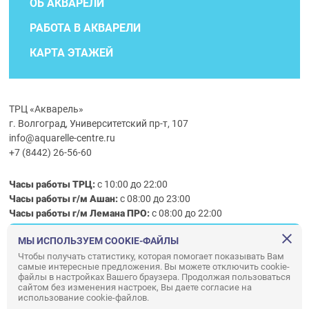
ОБ АКВАРЕЛИ
РАБОТА В АКВАРЕЛИ
КАРТА ЭТАЖЕЙ
ТРЦ «Акварель»
г. Волгоград, Университетский пр-т, 107
info@aquarelle-centre.ru
+7 (8442) 26-56-60
Часы работы ТРЦ:
с 10:00 до 22:00
Часы работы г/м Ашан:
с 08:00 до 23:00
Часы работы
г/м
Лемана ПРО
:
с 08:00 до 22:00
МЫ ИСПОЛЬЗУЕМ COOKIE-ФАЙЛЫ
Правила посещения ТРЦ «Акварель»
Чтобы получать статистику, которая помогает показывать Вам
самые интересные предложения. Вы можете отключить cookie-
ООО «АКВАРЕЛЬ»
файлы в настройках Вашего браузера. Продолжая пользоваться
сайтом без изменения настроек, Вы даете согласие на
© ООО «Акварель» 2010–2026. All right reserved.
использование cookie-файлов.
Дизайн концепция сайта —