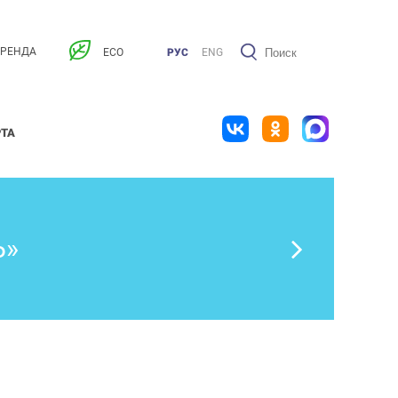
АРЕНДА
ECO
РУС
ENG
РТА
Ь»