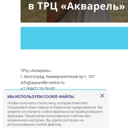
ТРЦ «Акварель»
г. Волгоград, Университетский пр-т, 107
info@aquarelle-centre.ru
+7 (8442) 26-56-60
МЫ ИСПОЛЬЗУЕМ COOKIE-ФАЙЛЫ
Часы работы ТРЦ:
с 10:00 до 22:00
Чтобы получать статистику, которая помогает
показывать Вам самые интересные предложения. Вы
Часы работы г/м Ашан:
с 08:00 до 23:00
можете отключить cookie-файлы в настройках Вашего
Часы работы
г/м
Лемана ПРО
:
с 08:00 до 22:00
браузера. Продолжая пользоваться сайтом без
изменения настроек, Вы даете согласие на
использование cookie-файлов.
Правила посещения ТРЦ «Акварель»