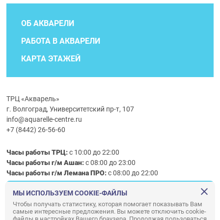
ОБ АКВАРЕЛИ
РАБОТА В АКВАРЕЛИ
КАРТА ЭТАЖЕЙ
ТРЦ «Акварель»
г. Волгоград, Университетский пр-т, 107
info@aquarelle-centre.ru
+7 (8442) 26-56-60
Часы работы ТРЦ:
с 10:00 до 22:00
Часы работы г/м Ашан:
с 08:00 до 23:00
Часы работы
г/м
Лемана ПРО
:
с 08:00 до 22:00
МЫ ИСПОЛЬЗУЕМ COOKIE-ФАЙЛЫ
Правила посещения ТРЦ «Акварель»
Чтобы получать статистику, которая помогает показывать Вам
самые интересные предложения. Вы можете отключить cookie-
ООО «АКВАРЕЛЬ»
файлы в настройках Вашего браузера. Продолжая пользоваться