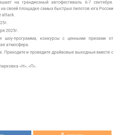
ашает на грандиозный автофестиваль 6-7 сентября.
 на своей площадке самых быстрых пилотов юга России
 attack.
25г.
ря 2025г.
я шоу-программа, конкурсы с ценными призами от
мая атмосфера.
х. Приходите и проведите драйвовые выходные вместе с
парковка «Н», «П».