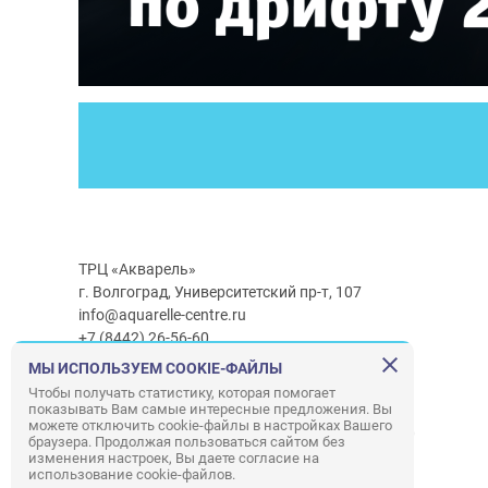
ТРЦ «Акварель»
г. Волгоград, Университетский пр-т, 107
info@aquarelle-centre.ru
+7 (8442) 26-56-60
МЫ ИСПОЛЬЗУЕМ COOKIE-ФАЙЛЫ
Часы работы ТРЦ:
с 10:00 до 22:00
Чтобы получать статистику, которая помогает
показывать Вам самые интересные предложения. Вы
Часы работы г/м Ашан:
с 08:00 до 23:00
можете отключить cookie-файлы в настройках Вашего
Часы работы
г/м
Лемана ПРО
:
с 08:00 до 22:00
браузера. Продолжая пользоваться сайтом без
изменения настроек, Вы даете согласие на
использование cookie-файлов.
Правила посещения ТРЦ «Акварель»