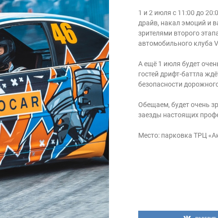
1 и 2 июля с 11:00 до 2
драйв, накал эмоций и 
зрителями второго этапа
автомобильного клуба VR
А ещё 1 июля будет оче
гостей дрифт-баттла жд
безопасности дорожного
Обещаем, будет очень з
заезды настоящих профе
Место: парковка ТРЦ «Ак