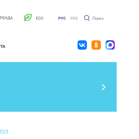
АРЕНДА
ECO
РУС
ENG
РТА
2023