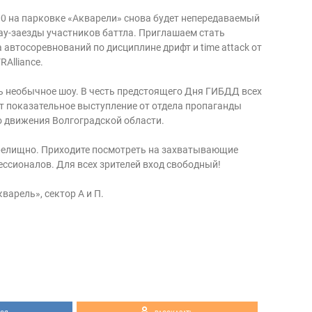
0:00 на парковке «Акварели» снова будет непередаваемый
вау-заезды участников баттла. Приглашаем стать
 автосоревнований по дисциплине дрифт и time attack от
Alliance.
нь необычное шоу. В честь предстоящего Дня ГИБДД всех
ёт показательное выступление от отдела пропаганды
 движения Волгоградской области.
релищно. Приходите посмотреть на захватывающие
ссионалов. Для всех зрителей вход свободный!
варель», сектор А и П.