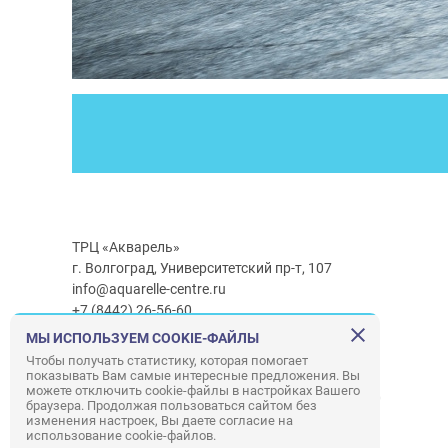
ТРЦ «Акварель»
г. Волгоград, Университетский пр-т, 107
info@aquarelle-centre.ru
+7 (8442) 26-56-60
МЫ ИСПОЛЬЗУЕМ COOKIE-ФАЙЛЫ
Часы работы ТРЦ:
с 10:00 до 22:00
Чтобы получать статистику, которая помогает
показывать Вам самые интересные предложения. Вы
Часы работы г/м Ашан:
с 08:00 до 23:00
можете отключить cookie-файлы в настройках Вашего
Часы работы
г/м
Лемана ПРО
:
с 08:00 до 22:00
браузера. Продолжая пользоваться сайтом без
изменения настроек, Вы даете согласие на
использование cookie-файлов.
Правила посещения ТРЦ «Акварель»