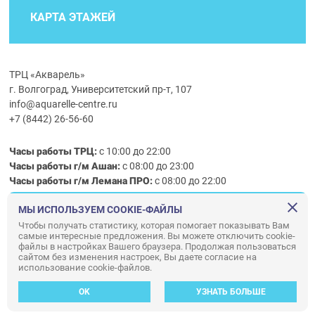
КАРТА ЭТАЖЕЙ
ТРЦ «Акварель»
г. Волгоград, Университетский пр-т, 107
info@aquarelle-centre.ru
+7 (8442) 26-56-60
Часы работы ТРЦ:
с 10:00 до 22:00
Часы работы г/м Ашан:
с 08:00 до 23:00
Часы работы
г/м
Лемана ПРО
:
с 08:00 до 22:00
МЫ ИСПОЛЬЗУЕМ COOKIE-ФАЙЛЫ
Правила посещения ТРЦ «Акварель»
Чтобы получать статистику, которая помогает показывать Вам
самые интересные предложения. Вы можете отключить cookie-
ООО «АКВАРЕЛЬ»
файлы в настройках Вашего браузера. Продолжая пользоваться
© ООО «Акварель» 2010–2026. All right reserved.
сайтом без изменения настроек, Вы даете согласие на
использование cookie-файлов.
Дизайн концепция сайта —
Адаптивный дизайн и программирование —
34
ВЕБ
OK
УЗНАТЬ БОЛЬШЕ