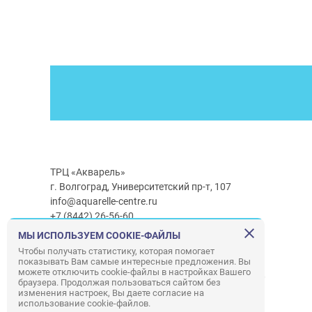
ТРЦ «Акварель»
г. Волгоград, Университетский пр-т, 107
info@aquarelle-centre.ru
+7 (8442) 26-56-60
МЫ ИСПОЛЬЗУЕМ COOKIE-ФАЙЛЫ
Часы работы ТРЦ:
с 10:00 до 22:00
Чтобы получать статистику, которая помогает
показывать Вам самые интересные предложения. Вы
Часы работы г/м Ашан:
с 08:00 до 23:00
можете отключить cookie-файлы в настройках Вашего
Часы работы
г/м
Лемана ПРО
:
с 08:00 до 22:00
браузера. Продолжая пользоваться сайтом без
изменения настроек, Вы даете согласие на
использование cookie-файлов.
Правила посещения ТРЦ «Акварель»