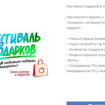
Фестиваль подарков в Т
При покупке товаров с 1
«Акварель» на общую су
подарок!
✅Чеки за период прове
✅Чеки г/м АШАН и г/м Л
✅Количество подарков 
✅Выдача подарков осуще
«Волга».
✅Сотрудникам ТРЦ Аква
гипермаркетов ТРЦ «Акв