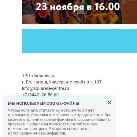
ТРЦ «Акварель»
г. Волгоград, Университетский пр-т, 107
info@aquarelle-centre.ru
+7 (8442) 26-56-60
МЫ ИСПОЛЬЗУЕМ COOKIE-ФАЙЛЫ
Часы работы ТРЦ:
с 10:00 до 22:00
Чтобы получать статистику, которая помогает
показывать Вам самые интересные предложения. Вы
Часы работы г/м Ашан:
с 08:00 до 23:00
можете отключить cookie-файлы в настройках Вашего
Часы работы
г/м
Лемана ПРО
:
с 08:00 до 22:00
браузера. Продолжая пользоваться сайтом без
изменения настроек, Вы даете согласие на
использование cookie-файлов.
Правила посещения ТРЦ «Акварель»