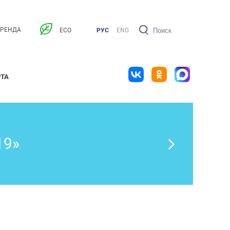
АРЕНДА
ECO
РУС
ENG
РТА
19»