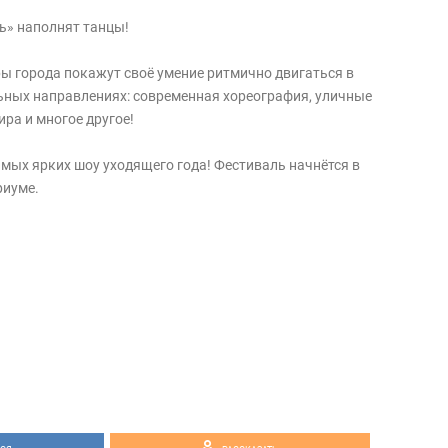
ь» наполнят танцы!
ы города покажут своё умение ритмично двигаться в
ных направлениях: современная хореография, уличные
ра и многое другое!
амых ярких шоу уходящего года! Фестиваль начнётся в
риуме.