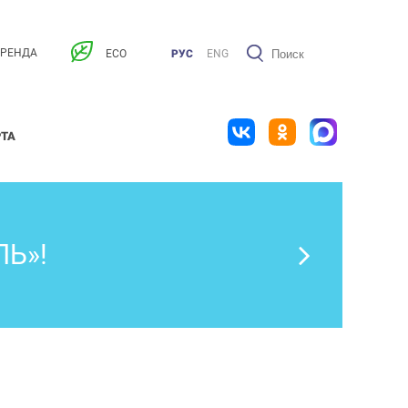
АРЕНДА
ECO
РУС
ENG
РТА
Ь»!