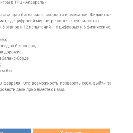
игры в ТРЦ «Акварель»!
 настоящая битва силы, скорости и смекалки. Фиджитал-
ат, где цифровой мир встречается с реальностью.
 6 этапов и 12 испытаний — 6 цифровых и 6 физических.
мер;
аезд на беговелах;
на дорожке;
 баланс-борде;
;
тм-бит.
3 февраля! Это возможность проверить себя, выйти за
овести день ярко вместе с нами.