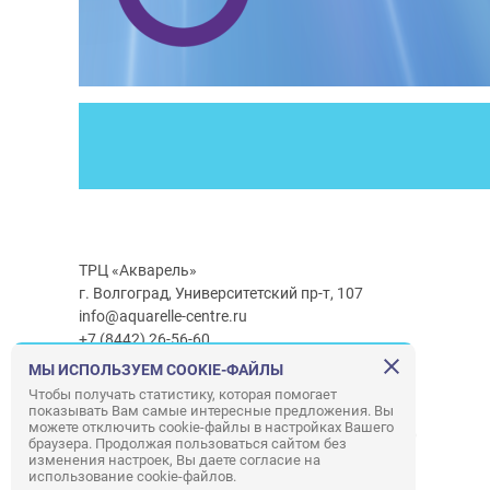
ТРЦ «Акварель»
г. Волгоград, Университетский пр-т, 107
info@aquarelle-centre.ru
+7 (8442) 26-56-60
МЫ ИСПОЛЬЗУЕМ COOKIE-ФАЙЛЫ
Часы работы ТРЦ:
с 10:00 до 22:00
Чтобы получать статистику, которая помогает
показывать Вам самые интересные предложения. Вы
Часы работы г/м Ашан:
с 08:00 до 23:00
можете отключить cookie-файлы в настройках Вашего
Часы работы
г/м
Лемана ПРО
:
с 08:00 до 22:00
браузера. Продолжая пользоваться сайтом без
изменения настроек, Вы даете согласие на
использование cookie-файлов.
Правила посещения ТРЦ «Акварель»