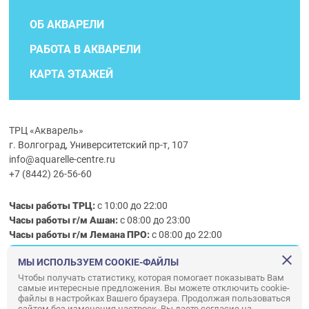
ОБ АКВАРЕЛИ
РАБОТА В АКВАРЕЛИ
КАРТА ЭТАЖЕЙ
ТРЦ «Акварель»
г. Волгоград, Университетский пр-т, 107
info@aquarelle-centre.ru
+7 (8442) 26-56-60
Часы работы ТРЦ:
с 10:00 до 22:00
Часы работы г/м Ашан:
с 08:00 до 23:00
Часы работы
г/м
Лемана ПРО
:
с 08:00 до 22:00
МЫ ИСПОЛЬЗУЕМ COOKIE-ФАЙЛЫ
Правила посещения ТРЦ «Акварель»
Чтобы получать статистику, которая помогает показывать Вам
самые интересные предложения. Вы можете отключить cookie-
ООО «АКВАРЕЛЬ»
файлы в настройках Вашего браузера. Продолжая пользоваться
сайтом без изменения настроек, Вы даете согласие на