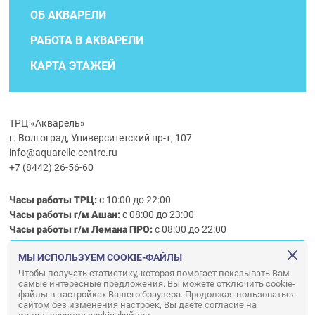
ОБ АКВАРЕЛИ
РАБОТА В АКВАРЕЛИ
КАРТА ЭТАЖЕЙ
ТРЦ «Акварель»
г. Волгоград, Университетский пр-т, 107
info@aquarelle-centre.ru
+7 (8442) 26-56-60
Часы работы ТРЦ:
с 10:00 до 22:00
Часы работы г/м Ашан:
с 08:00 до 23:00
Часы работы
г/м
Лемана ПРО
:
с 08:00 до 22:00
МЫ ИСПОЛЬЗУЕМ COOKIE-ФАЙЛЫ
Правила посещения ТРЦ «Акварель»
Чтобы получать статистику, которая помогает показывать Вам
самые интересные предложения. Вы можете отключить cookie-
ООО «АКВАРЕЛЬ»
файлы в настройках Вашего браузера. Продолжая пользоваться
сайтом без изменения настроек, Вы даете согласие на
© ООО «Акварель» 2010–2026. All right reserved.