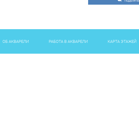
ПОДЕЛИТЬ
Краснодаре и других ре
Тумашева, Наталья Цыре
Светлана Свиридова и м
МАРКЕТ VLG в ТРЦ «Аква
себе, а также обрести 
ОБ АКВАРЕЛИ
РАБОТА В АКВАРЕЛИ
КАРТА ЭТАЖЕЙ
Волгоградских дизайнер