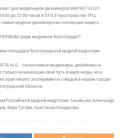
оект для модельеров-дизайнеров МАРКЕТ VLG!!!
 10:00 до 22:00 часов в STYLE-пространстве ТРЦ
, самые модные дизайнерские коллекции нашего
ЕРВЫМ среди модников Волгограда!!!
овая площадка Волгоградской модной индустрии.
ЕТА VLG - талантливые модельеры, дизайнеры и
е только начинающие свой путь в мире моды, но и
же практикуют эксперементы с модой в нашем городе-
лгоградской Области.
ам Российской модной индустрии, таким как Александр
ев, Вера Тугова, Анастасия Кондакова.
в подтвержден победами и призами многих
рсов, которые проходили в столице нашей Родины
етербурге, Перьми, Екатеринбурге, Волгограде,