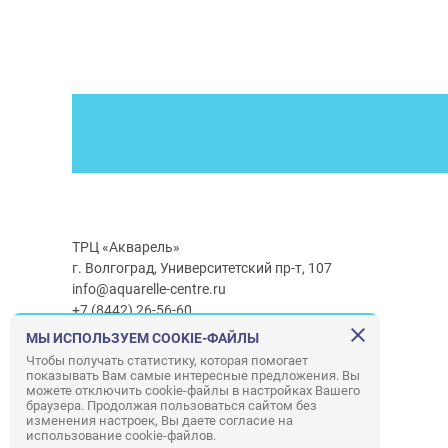
ТРЦ «Акварель»
г. Волгоград, Университетский пр-т, 107
info@aquarelle-centre.ru
+7 (8442) 26-56-60
МЫ ИСПОЛЬЗУЕМ COOKIE-ФАЙЛЫ
Часы работы ТРЦ:
с 10:00 до 22:00
Чтобы получать статистику, которая помогает
показывать Вам самые интересные предложения. Вы
Часы работы г/м Ашан:
с 08:00 до 23:00
можете отключить cookie-файлы в настройках Вашего
Часы работы
г/м
Лемана ПРО
:
с 08:00 до 22:00
браузера. Продолжая пользоваться сайтом без
изменения настроек, Вы даете согласие на
использование cookie-файлов.
Правила посещения ТРЦ «Акварель»