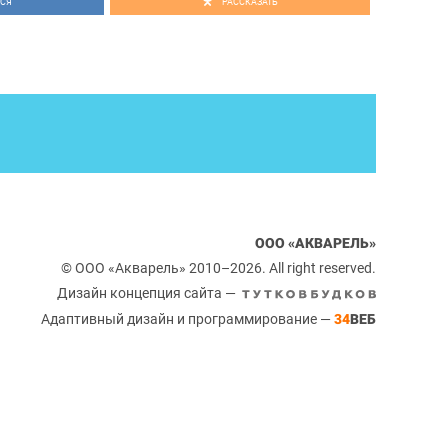
СЯ
РАССКАЗАТЬ
гионах нашей страны. Это Мария Шайтанова, Аида
нина, Галина Михеева, Ольга Смирнова, Елена Луценко,
ногие другие.
рель» - это уникальная возможность громко заявить о
постоянных клиентов и поклонников творчества
ов.
ООО «АКВАРЕЛЬ»
© ООО «Акварель» 2010–2026. All right reserved.
Дизайн концепция сайта —
Адаптивный дизайн и программирование —
34
ВЕБ