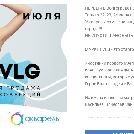
ПЕРВЫЙ в Волгограде пр
Только 22, 23, 24 июля с
"Акварель" самые новые
города!!!
НЕ УПУСТИ ШАНС БЫТЬ П
МАРКЕТ VLG - это старт
Участники первого МАРК
конструктора одежды, н
специалисты, которые у
Герое Волгограде и в Во
Их имена известны мэтр
Васильев, Вячеслав Зайц
Талант наших дизайнеро
профессиональных конку
Москве, а также Санкт-П