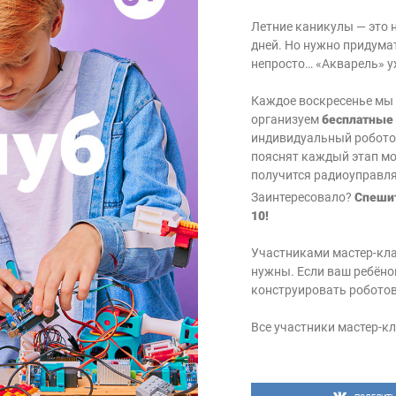
Летние каникулы — это 
дней. Но нужно придумат
непросто… «Акварель» у
Каждое воскресенье мы 
организуем
бесплатные 
индивидуальный роботот
пояснят каждый этап мо
получится радиоуправля
Заинтересовало?
Спешит
10!
Участниками мастер-клас
нужны. Если ваш ребёно
конструировать роботов
Все участники мастер-к
31 июля с 12:00 до 14:00