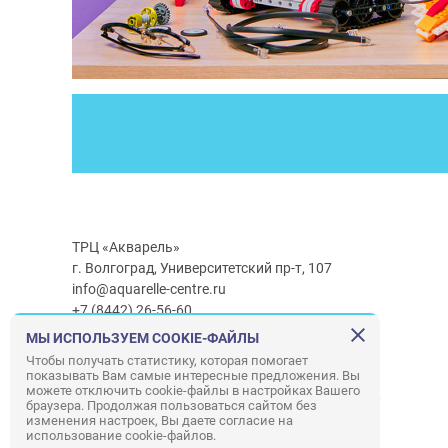
ТРЦ «Акварель»
г. Волгоград, Университетский пр-т, 107
info@aquarelle-centre.ru
+7 (8442) 26-56-60
МЫ ИСПОЛЬЗУЕМ COOKIE-ФАЙЛЫ
Часы работы ТРЦ:
с 10:00 до 22:00
Чтобы получать статистику, которая помогает
показывать Вам самые интересные предложения. Вы
Часы работы г/м Ашан:
с 08:00 до 23:00
можете отключить cookie-файлы в настройках Вашего
Часы работы
г/м
Лемана ПРО
:
с 08:00 до 22:00
браузера. Продолжая пользоваться сайтом без
изменения настроек, Вы даете согласие на
использование cookie-файлов.
Правила посещения ТРЦ «Акварель»