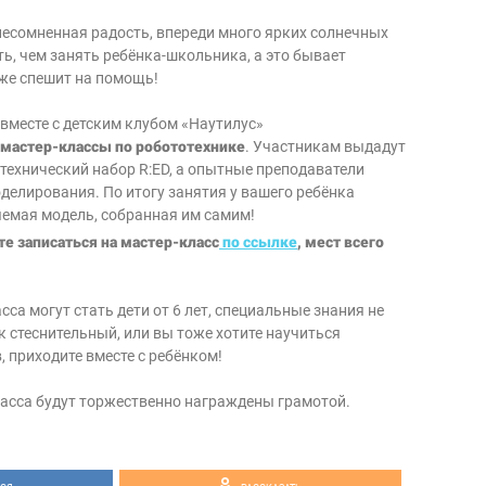
несомненная радость, впереди много ярких солнечных
ь, чем занять ребёнка-школьника, а это бывает
же спешит на помощь!
вместе с детским клубом «Наутилус»
мастер-классы по робототехнике
. Участникам выдадут
ехнический набор R:ED, а опытные преподаватели
делирования. По итогу занятия у вашего ребёнка
емая модель, собранная им самим!
е записаться на мастер-класс
по ссылке
, мест всего
са могут стать дети от 6 лет, специальные знания не
к стеснительный, или вы тоже хотите научиться
, приходите вместе с ребёнком!
ласса будут торжественно награждены грамотой.
.