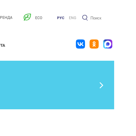
АРЕНДА
ECO
РУС
ENG
РТА