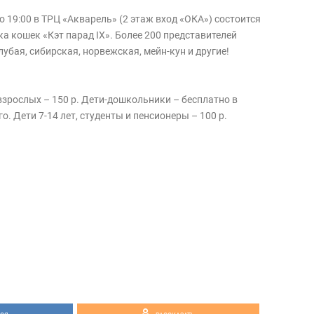
до 19:00 в ТРЦ «Акварель» (2 этаж вход «ОКА») состоится
 кошек «Кэт парад IX». Более 200 представителей
лубая, сибирская, норвежская, мейн-кун и другие!
взрослых – 150 р. Дети-дошкольники – бесплатно в
. Дети 7-14 лет, студенты и пенсионеры – 100 р.