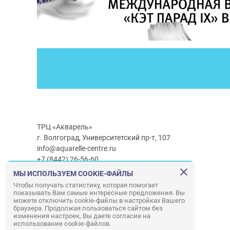
ТРЦ «Акварель»
г. Волгоград, Университетский пр-т, 107
info@aquarelle-centre.ru
+7 (8442) 26-56-60
МЫ ИСПОЛЬЗУЕМ COOKIE-ФАЙЛЫ
Часы работы ТРЦ:
с 10:00 до 22:00
Чтобы получать статистику, которая помогает
показывать Вам самые интересные предложения. Вы
Часы работы г/м Ашан:
с 08:00 до 23:00
можете отключить cookie-файлы в настройках Вашего
Часы работы
г/м
Лемана ПРО
:
с 08:00 до 22:00
браузера. Продолжая пользоваться сайтом без
изменения настроек, Вы даете согласие на
использование cookie-файлов.
Правила посещения ТРЦ «Акварель»