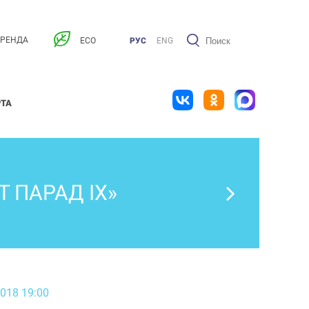
АРЕНДА
ECO
РУС
ENG
РТА
 ПАРАД IX»
2018 19:00