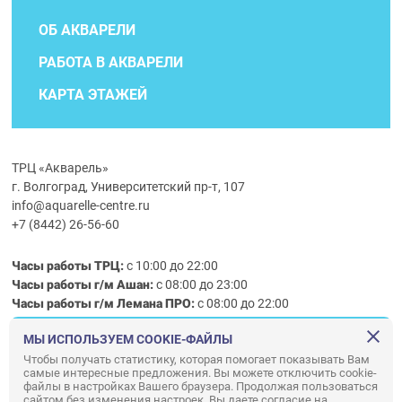
ОБ АКВАРЕЛИ
РАБОТА В АКВАРЕЛИ
КАРТА ЭТАЖЕЙ
ТРЦ «Акварель»
г. Волгоград, Университетский пр-т, 107
info@aquarelle-centre.ru
+7 (8442) 26-56-60
Часы работы ТРЦ:
с 10:00 до 22:00
Часы работы г/м Ашан:
с 08:00 до 23:00
Часы работы
г/м
Лемана ПРО
:
с 08:00 до 22:00
МЫ ИСПОЛЬЗУЕМ COOKIE-ФАЙЛЫ
Правила посещения ТРЦ «Акварель»
Чтобы получать статистику, которая помогает показывать Вам
самые интересные предложения. Вы можете отключить cookie-
ООО «АКВАРЕЛЬ»
файлы в настройках Вашего браузера. Продолжая пользоваться
сайтом без изменения настроек, Вы даете согласие на
© ООО «Акварель» 2010–2026. All right reserved.