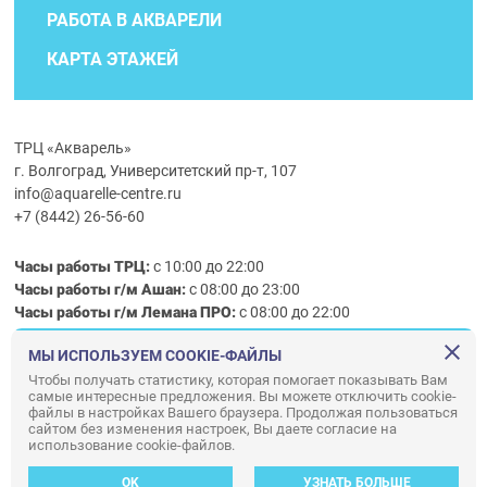
РАБОТА В АКВАРЕЛИ
КАРТА ЭТАЖЕЙ
ТРЦ «Акварель»
г. Волгоград, Университетский пр-т, 107
info@aquarelle-centre.ru
+7 (8442) 26-56-60
Часы работы ТРЦ:
с 10:00 до 22:00
Часы работы г/м Ашан:
с 08:00 до 23:00
Часы работы
г/м
Лемана ПРО
:
с 08:00 до 22:00
МЫ ИСПОЛЬЗУЕМ COOKIE-ФАЙЛЫ
Правила посещения ТРЦ «Акварель»
Чтобы получать статистику, которая помогает показывать Вам
самые интересные предложения. Вы можете отключить cookie-
ООО «АКВАРЕЛЬ»
файлы в настройках Вашего браузера. Продолжая пользоваться
сайтом без изменения настроек, Вы даете согласие на
© ООО «Акварель» 2010–2026. All right reserved.
использование cookie-файлов.
Дизайн концепция сайта —
Адаптивный дизайн и программирование —
34
ВЕБ
OK
УЗНАТЬ БОЛЬШЕ