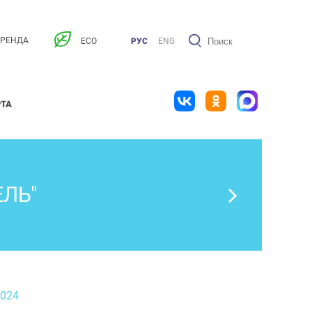
АРЕНДА
ECO
РУС
ENG
РТА
ЕЛЬ"
2024