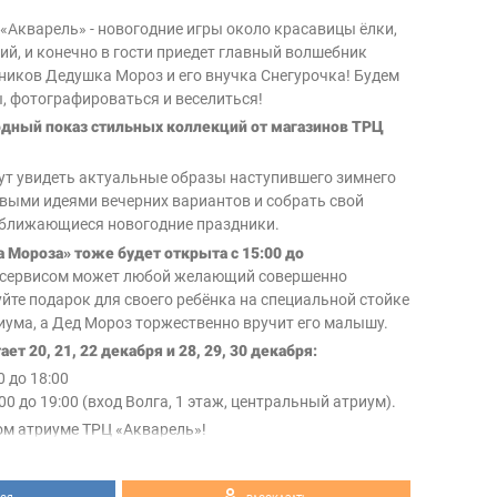
 «Акварель» - новогодние игры около красавицы ёлки,
ий, и конечно в гости приедет главный волшебник
иков Дедушка Мороз и его внучка Снегурочка! Будем
ы, фотографироваться и веселиться!
дный показ стильных коллекций от магазинов ТРЦ
ут увидеть актуальные образы наступившего зимнего
овыми идеями вечерних вариантов и собрать свой
иближающиеся новогодние праздники.
 Мороза» тоже будет открыта с 15:00 до
 сервисом может любой желающий совершенно
йте подарок для своего ребёнка на специальной стойке
иума, а Дед Мороз торжественно вручит его малышу.
т 20, 21, 22 декабря и 28, 29, 30 декабря:
0 до 18:00
00 до 19:00 (вход Волга, 1 этаж, центральный атриум).
ом атриуме ТРЦ «Акварель»!