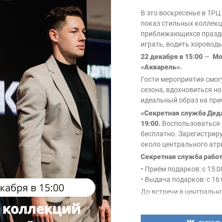
В это воскресенье в ТРЦ
показ стильных коллекц
приближающихся праздн
играть, водить хоровод
22 декабря в 15:00
—
Мо
«Акварель».
Гости мероприятия смог
сезона, вдохновиться н
идеальный образ на пр
«Секретная служба Деда
19:00.
Воспользоваться
бесплатно. Зарегистриру
около центрального атр
Секретная служба работае
• Приём подарков: с 15:0
• Выдача подарков: с 16:
До встречи в центральн