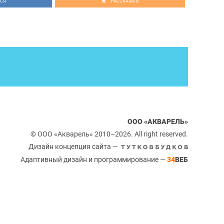
СЯ
РАССКАЗАТЬ
 «Гусенок» от Волгоградского театра кукол
ий бал принцесс
гры со снежинками и сказочная программа с Рапунцель,
ми ЛОЛ
е куклы ЛОЛ в «Акварели»: тематический квест по
ООО «АКВАРЕЛЬ»
по джунглям
© ООО «Акварель» 2010–2026. All right reserved.
гры со снежинками и путешествие по джунглям вместе с
друзьями
Дизайн концепция сайта —
Адаптивный дизайн и программирование —
34
ВЕБ