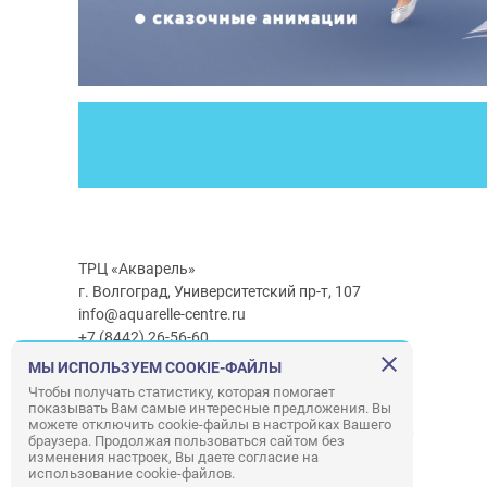
ТРЦ «Акварель»
г. Волгоград, Университетский пр-т, 107
info@aquarelle-centre.ru
+7 (8442) 26-56-60
МЫ ИСПОЛЬЗУЕМ COOKIE-ФАЙЛЫ
Часы работы ТРЦ:
с 10:00 до 22:00
Чтобы получать статистику, которая помогает
показывать Вам самые интересные предложения. Вы
Часы работы г/м Ашан:
с 08:00 до 23:00
можете отключить cookie-файлы в настройках Вашего
Часы работы
г/м
Лемана ПРО
:
с 08:00 до 22:00
браузера. Продолжая пользоваться сайтом без
изменения настроек, Вы даете согласие на
использование cookie-файлов.
Правила посещения ТРЦ «Акварель»