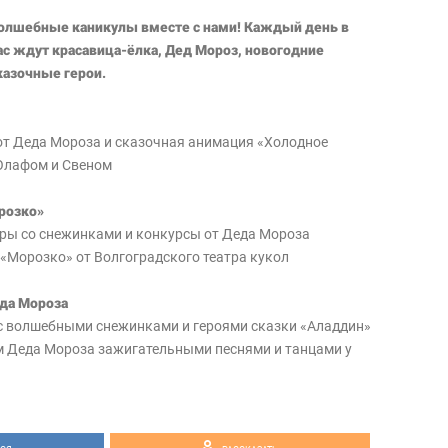
олшебные каникулы вместе с нами! Каждый день в
с ждут красавица-ёлка, Дед Мороз, новогодние
казочные герои.
 от Деда Мороза и сказочная анимация «Холодное
 Олафом и Свеном
розко»
игры со снежинками и конкурсы от Деда Мороза
 «Морозко» от Волгоградского театра кукол
да Мороза
 с волшебными снежинками и героями сказки «Аладдин»
м Деда Мороза зажигательными песнями и танцами у
ы
игры со снежинками около праздничной ёлки