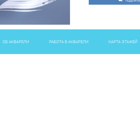
ПОДЕЛИТЬ
17.00 – 18.00 Спектакль
6 января Рождественск
15.00 – 17.00 Весёлые и
Белль и Золушкой
ОБ АКВАРЕЛИ
РАБОТА В АКВАРЕЛИ
КАРТА ЭТАЖЕЙ
7 января Квест с кукла
15.00 – 17.00 Знамениты
мультфильмам
8 января Приключения 
15.00 – 17.00 Весёлые и
динозавром Дино и его 