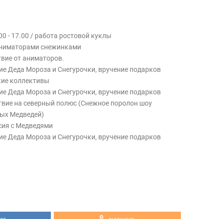
0 - 17.00 / работа ростовой куклы
с аниматорами снежинками
ствие от аниматоров.
ние Деда Мороза и Снегурочки, вручение подарков
ские коллективы
ние Деда Мороза и Снегурочки, вручение подарков
ствие на северный полюс (Снежное поролон шоу
лых Медведей)
ссия с Медведями
ние Деда Мороза и Снегурочки, вручение подарков