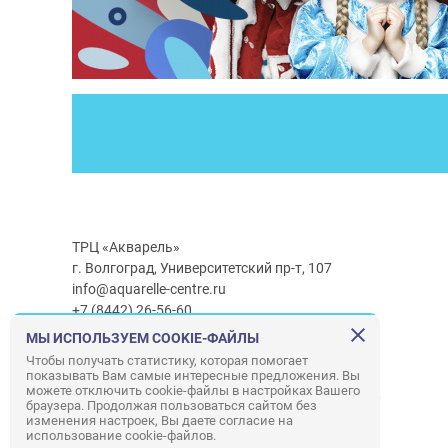
ТРЦ «Акварель»
г. Волгоград, Университетский пр-т, 107
info@aquarelle-centre.ru
+7 (8442) 26-56-60
МЫ ИСПОЛЬЗУЕМ COOKIE-ФАЙЛЫ
Часы работы ТРЦ:
с 10:00 до 22:00
Чтобы получать статистику, которая помогает
показывать Вам самые интересные предложения. Вы
Часы работы г/м Ашан:
с 08:00 до 23:00
можете отключить cookie-файлы в настройках Вашего
Часы работы
г/м
Лемана ПРО
:
с 08:00 до 22:00
браузера. Продолжая пользоваться сайтом без
изменения настроек, Вы даете согласие на
использование cookie-файлов.
Правила посещения ТРЦ «Акварель»