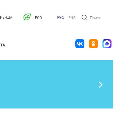
АРЕНДА
ECO
РУС
ENG
РТА