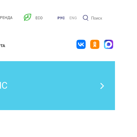
АРЕНДА
ECO
РУС
ENG
РТА
ИС