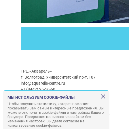
ТРЦ «Акварель»
г. Волгоград, Университетский пр-т, 107
info@aquarelle-centre.ru
+7 (8442) 26-56-60
МЫ ИСПОЛЬЗУЕМ COOKIE-ФАЙЛЫ
Часы работы ТРЦ:
с 10:00 до 22:00
Чтобы получать статистику, которая помогает
показывать Вам самые интересные предложения. Вы
Часы работы г/м Ашан:
с 08:00 до 23:00
можете отключить cookie-файлы в настройках Вашего
Часы работы
г/м
Лемана ПРО
:
с 08:00 до 22:00
браузера. Продолжая пользоваться сайтом без
изменения настроек, Вы даете согласие на
использование cookie-файлов.
Правила посещения ТРЦ «Акварель»