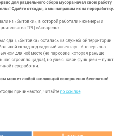
рвис для раздельного сбора мусора начал свою работу
ель»! Сдайте отходы, а мы направим их на переработку.
лали из «бытовки», в которой работали инженеры и
троительства ТРЦ «Акварель».
был сдан, «бытовка» осталась на служебной территории
большой склад под садовый инвентарь. А теперь она
вычном для неё месте (на парковке, которая раньше
льшая стройплощадка), но уже с новой функцией — пункт
ичной переработки.
сом может любой желающий совершенно бесплатно!
 отходы принимаются, читайте
по ссылке
.