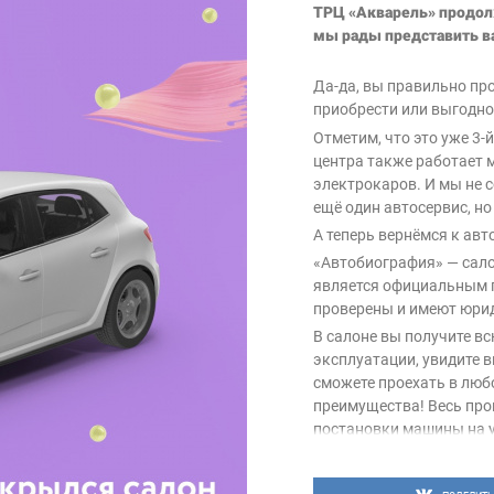
ТРЦ «Акварель» продол
мы рады представить в
Да-да, вы правильно пр
приобрести или выгодно
Отметим, что это уже 3-
центра также работает 
электрокаров. И мы не с
ещё один автосервис, но 
А теперь вернёмся к авт
«Автобиография» — сало
является официальным п
проверены и имеют юрид
В салоне вы получите в
эксплуатации, увидите 
сможете проехать в любо
преимущества! Весь про
постановки машины на у
Выбирайте автомобили с
Волгоград, пр-т Универс