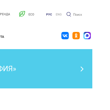
АРЕНДА
ECO
РУС
ENG
РТА
ФИЯ»