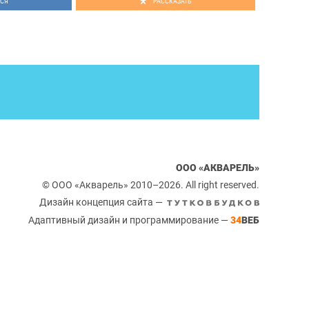
СЯ
РАССКАЗАТЬ
20.00.
сервисах «Акварели» можно узнать по хештегу
ООО «АКВАРЕЛЬ»
© ООО «Акварель» 2010–2026. All right reserved.
Дизайн концепция сайта —
Адаптивный дизайн и программирование —
34
ВЕБ