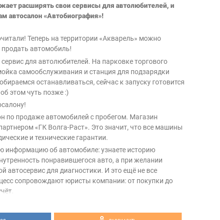
жает расширять свои сервисы для автолюбителей, и
ам автосалон «Автобиография»!
очитали! Теперь на территории «Акварель» можно
 продать автомобиль!
й сервис для автолюбителей. На парковке торгового
мойка самообслуживания и станция для подзарядки
обираемся останавливаться, сейчас к запуску готовится
об этом чуть позже :)
осалону!
н по продаже автомобилей с пробегом. Магазин
артнером «ГК Волга-Раст». Это значит, что все машины
ические и технические гарантии.
сю информацию об автомобиле: узнаете историю
внутренность понравившегося авто, а при желании
й автосервис для диагностики. И это ещё не все
цесс сопровождают юристы компании: от покупки до
чёт.
 исключительной историей в салоне «Автобиография»!
итетский, 107, парковка Л