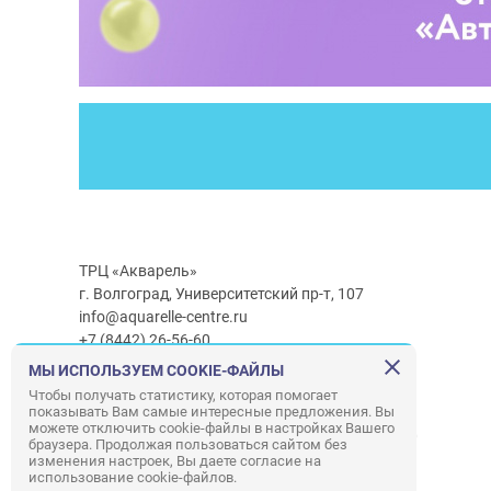
ТРЦ «Акварель»
г. Волгоград, Университетский пр-т, 107
info@aquarelle-centre.ru
+7 (8442) 26-56-60
МЫ ИСПОЛЬЗУЕМ COOKIE-ФАЙЛЫ
Часы работы ТРЦ:
с 10:00 до 22:00
Чтобы получать статистику, которая помогает
показывать Вам самые интересные предложения. Вы
Часы работы г/м Ашан:
с 08:00 до 23:00
можете отключить cookie-файлы в настройках Вашего
Часы работы
г/м
Лемана ПРО
:
с 08:00 до 22:00
браузера. Продолжая пользоваться сайтом без
изменения настроек, Вы даете согласие на
использование cookie-файлов.
Правила посещения ТРЦ «Акварель»